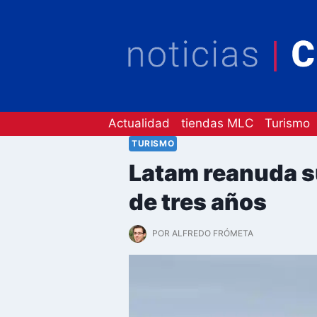
Saltar
al
contenido
Actualidad
tiendas MLC
Turismo
TURISMO
Latam reanuda s
de tres años
POR
ALFREDO FRÓMETA