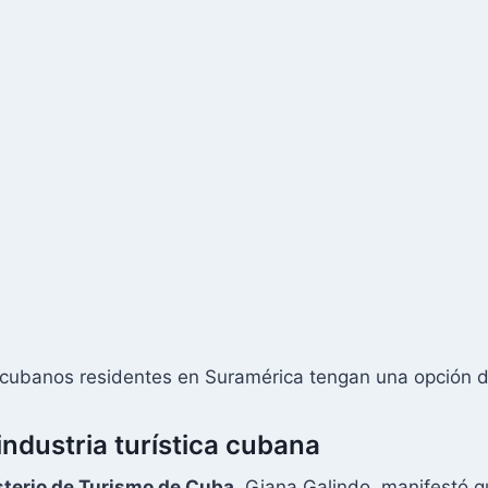
 cubanos residentes en Suramérica tengan una opción dir
industria turística cubana
sterio de Turismo de Cuba
, Giana Galindo, manifestó q