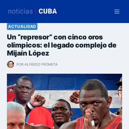
Saltar
al
contenido
ACTUALIDAD
Un “represor” con cinco oros
olímpicos: el legado complejo de
Mijaín López
POR
ALFREDO FRÓMETA