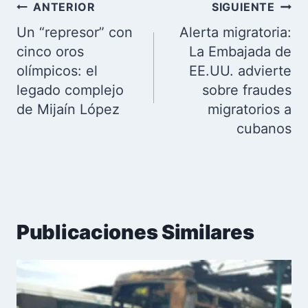
Navegación
ANTERIOR
SIGUIENTE
de
Un “represor” con
Alerta migratoria:
entradas
cinco oros
La Embajada de
olímpicos: el
EE.UU. advierte
legado complejo
sobre fraudes
de Mijaín López
migratorios a
cubanos
Publicaciones Similares