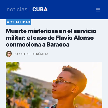
Saltar
al
contenido
ACTUALIDAD
Muerte misteriosa en el servicio
militar: el caso de Flavio Alonso
conmociona a Baracoa
POR
ALFREDO FRÓMETA