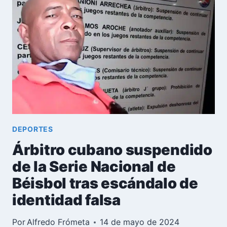
CUBANA
DE
BALONMANO
EN
PLENO
PRE-
MUNDIAL
2024
DEPORTES
Árbitro cubano suspendido
de la Serie Nacional de
Béisbol tras escándalo de
identidad falsa
Por
Alfredo Frómeta
14 de mayo de 2024