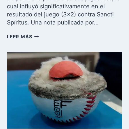
cual influyó significativamente en el
resultado del juego (3×2) contra Sancti
Spíritus. Una nota publicada por…
INDUSTRIALES
LEER MÁS
PIERDE
VICTORIA
EN
BÉISBOL
CUBANO
POR
USO
DE
BATE
ILEGAL