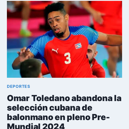
BÉISBOL
CUBANO:
EL
CASO
DEL
ÁRBITRO
CON
NOMBRE
FALSO
Y
LA
EXPULSIÓN
DE
DEPORTES
JONATHAN
Omar Toledano abandona la
CARBÓ
selección cubana de
balonmano en pleno Pre-
Mundial 2024