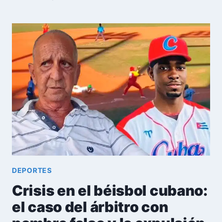
EN
PELIGRO
DE
DERRUMBE:
LA
TRISTE
REALIDAD
DEL
ESTADIO
CALIXTO
GARCÍA
DE
HOLGUÍN
DEPORTES
Crisis en el béisbol cubano:
el caso del árbitro con