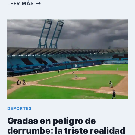
FEDERACIÓN
LEER MÁS
CUBANA
DE
BÉISBOL
AUMENTA
SALARIOS
Y
EVALÚA
PARTICIPACIÓN
EN
SERIE
DEL
CARIBE
2026
DEPORTES
Gradas en peligro de
derrumbe: la triste realidad