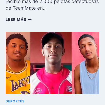
recibió más de 2.000 pelotas defectuosas
de TeamMate en…
TEAMMATE
LEER MÁS
COMPENSARÁ
A
LA
FEDERACIÓN
CUBANA
DE
BÉISBOL
TRAS
EL
CASO
DE
LAS
PELOTAS
DEFECTUOSAS
DEPORTES