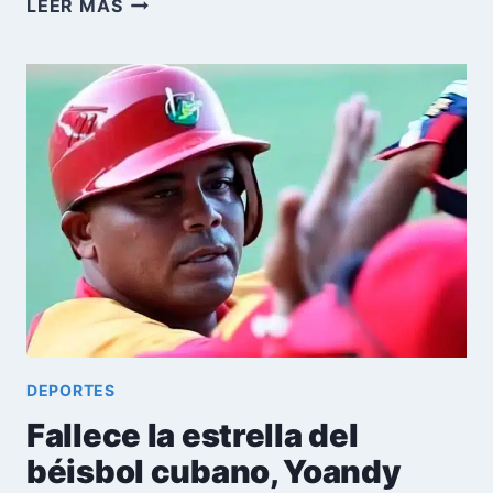
BÉISBOL:
LEER MÁS
NUEVA
DESERCIÓN
DE
TALENTOS
CUBANOS
EN
BUSCA
DE
MEJOR
FUTURO
DEPORTES
Fallece la estrella del
béisbol cubano, Yoandy