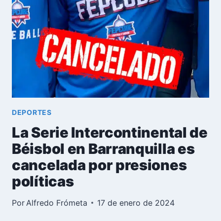
DESATAN
CONTROVERSIA
EN
EL
BÉISBOL
CUBANO
DEPORTES
La Serie Intercontinental de
Béisbol en Barranquilla es
cancelada por presiones
políticas
Por
Alfredo Frómeta
17 de enero de 2024