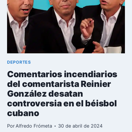
DE
BÉISBOL
TRAS
ESCÁNDALO
DE
IDENTIDAD
FALSA
DEPORTES
Comentarios incendiarios
del comentarista Reinier
González desatan
controversia en el béisbol
cubano
Por
Alfredo Frómeta
30 de abril de 2024