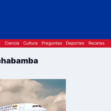
a
Ciencia
Cultura
Preguntas
Deportes
Recetas
ochabamba