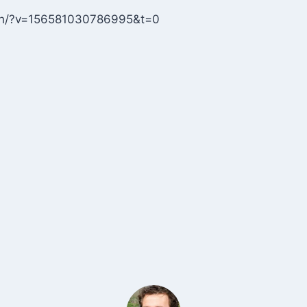
ch/?v=156581030786995&t=0