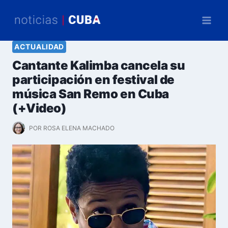
Saltar
al
contenido
ACTUALIDAD
Cantante Kalimba cancela su
participación en festival de
música San Remo en Cuba
(+Video)
POR
ROSA ELENA MACHADO