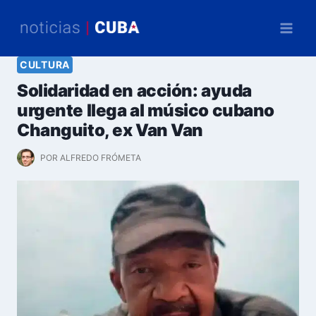
Saltar
al
contenido
CULTURA
Solidaridad en acción: ayuda
urgente llega al músico cubano
Changuito, ex Van Van
POR
ALFREDO FRÓMETA