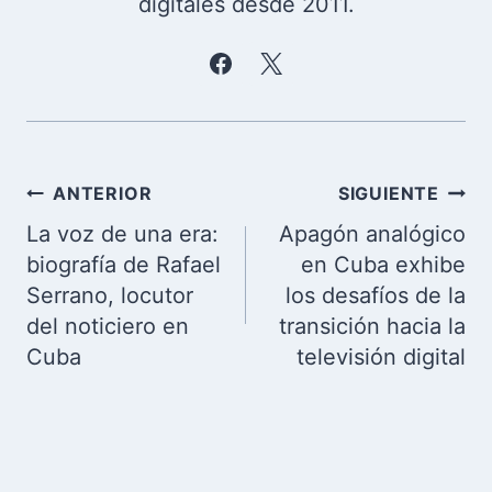
digitales desde 2011.
Navegación
ANTERIOR
SIGUIENTE
de
La voz de una era:
Apagón analógico
entradas
biografía de Rafael
en Cuba exhibe
Serrano, locutor
los desafíos de la
del noticiero en
transición hacia la
Cuba
televisión digital