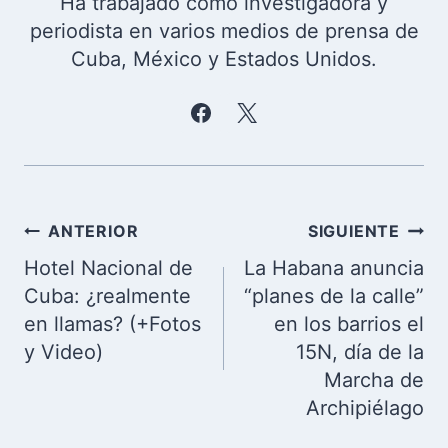
Ha trabajado como investigadora y
periodista en varios medios de prensa de
Cuba, México y Estados Unidos.
Navegación
ANTERIOR
SIGUIENTE
de
Hotel Nacional de
La Habana anuncia
entradas
Cuba: ¿realmente
“planes de la calle”
en llamas? (+Fotos
en los barrios el
y Video)
15N, día de la
Marcha de
Archipiélago