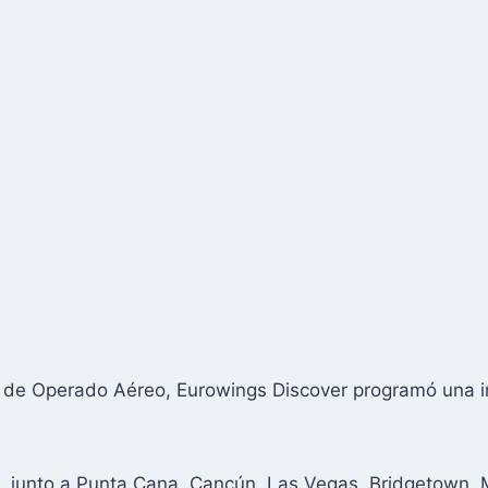
o de Operado Aéreo, Eurowings Discover programó una i
, junto a Punta Cana, Cancún, Las Vegas, Bridgetown, 