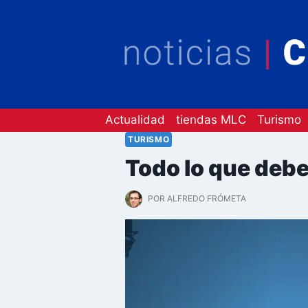
Saltar
al
contenido
Actualidad
tiendas MLC
Turismo
TURISMO
Todo lo que debe
POR
ALFREDO FRÓMETA