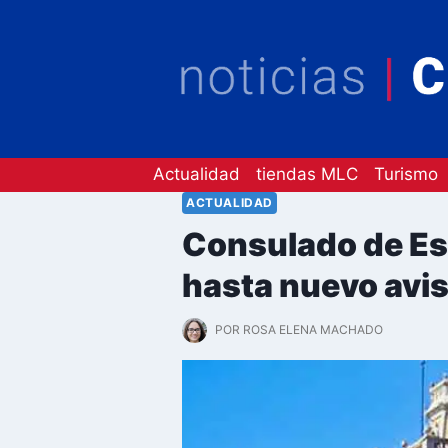
Saltar
al
contenido
Actualidad
tiendas MLC
Turismo
ACTUALIDAD
Consulado de Es
hasta nuevo avi
POR
ROSA ELENA MACHADO