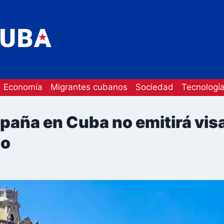
Economía
Migrantes cubanos
Sociedad
Tecnologí
paña en Cuba no emitirá vis
so