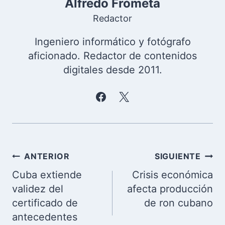
Alfredo Frómeta
Redactor
Ingeniero informático y fotógrafo
aficionado. Redactor de contenidos
digitales desde 2011.
Navegación
ANTERIOR
SIGUIENTE
de
Cuba extiende
Crisis económica
entradas
validez del
afecta producción
certificado de
de ron cubano
antecedentes