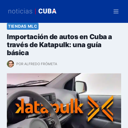
Saltar
al
contenido
TIENDAS MLC
Importación de autos en Cuba a
través de Katapulk: una guía
básica
POR
ALFREDO FRÓMETA