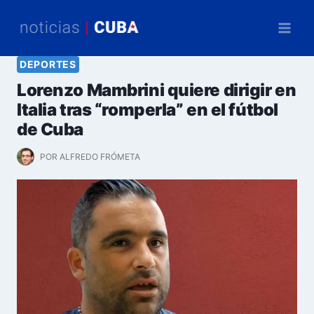
Saltar
al
contenido
DEPORTES
Lorenzo Mambrini quiere dirigir en
Italia tras “romperla” en el fútbol
de Cuba
POR
ALFREDO FRÓMETA