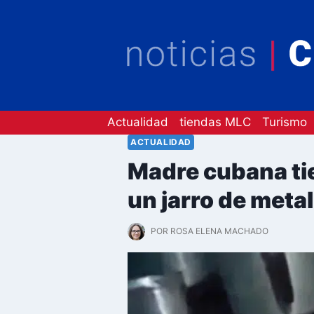
Saltar
al
contenido
Actualidad
tiendas MLC
Turismo
ACTUALIDAD
Madre cubana tie
un jarro de meta
POR
ROSA ELENA MACHADO