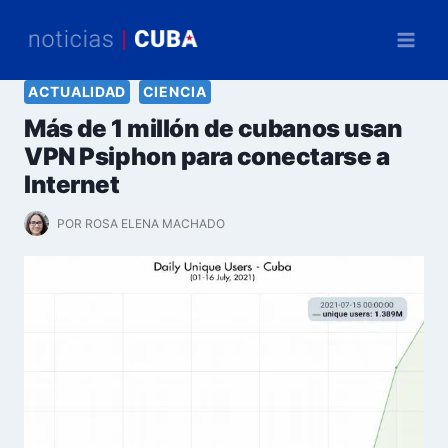
Saltar
al
contenido
ACTUALIDAD
CIENCIA
Más de 1 millón de cubanos usan
VPN Psiphon para conectarse a
Internet
POR
ROSA ELENA MACHADO