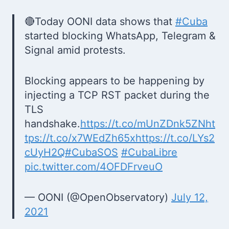
🔴Today OONI data shows that
#Cuba
started blocking WhatsApp, Telegram &
Signal amid protests.
Blocking appears to be happening by
injecting a TCP RST packet during the
TLS
handshake.
https://t.co/mUnZDnk5ZN
ht
tps://t.co/x7WEdZh65x
https://t.co/LYs2
cUyH2Q
#CubaSOS
#CubaLibre
pic.twitter.com/4OFDFrveuO
— OONI (@OpenObservatory)
July 12,
2021