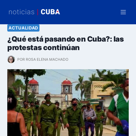
Saltar
al
contenido
ACTUALIDAD
¿Qué está pasando en Cuba?: las
protestas continúan
POR
ROSA ELENA MACHADO