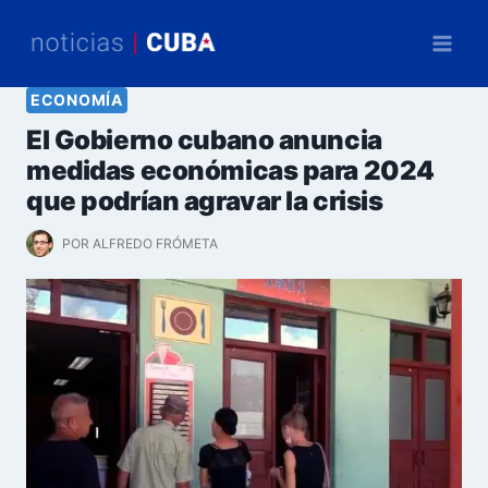
Saltar
al
contenido
ECONOMÍA
El Gobierno cubano anuncia
medidas económicas para 2024
que podrían agravar la crisis
POR
ALFREDO FRÓMETA