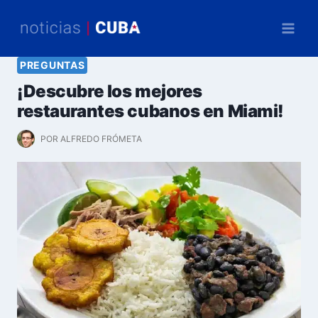
Saltar
al
contenido
PREGUNTAS
¡Descubre los mejores
restaurantes cubanos en Miami!
POR
ALFREDO FRÓMETA