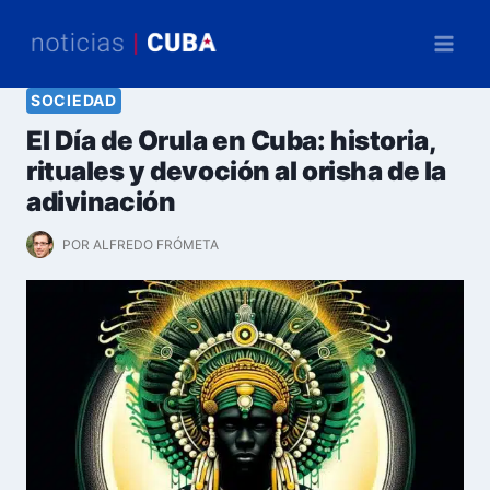
Saltar
al
contenido
SOCIEDAD
El Día de Orula en Cuba: historia,
rituales y devoción al orisha de la
adivinación
POR
ALFREDO FRÓMETA