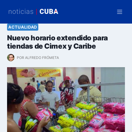
Saltar
al
contenido
ACTUALIDAD
Nuevo horario extendido para
tiendas de Cimex y Caribe
POR
ALFREDO FRÓMETA