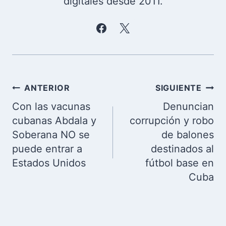
digitales desde 2011.
Navegación
ANTERIOR
SIGUIENTE
de
Con las vacunas
Denuncian
entradas
cubanas Abdala y
corrupción y robo
Soberana NO se
de balones
puede entrar a
destinados al
Estados Unidos
fútbol base en
Cuba