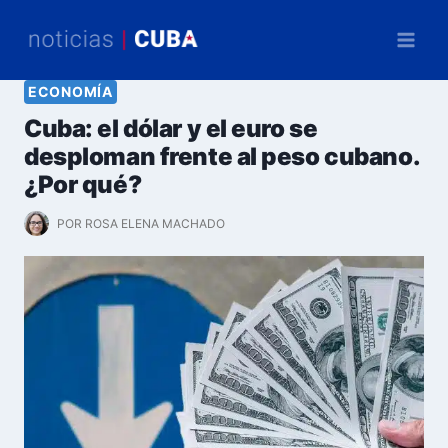
Saltar
al
contenido
ECONOMÍA
Cuba: el dólar y el euro se
desploman frente al peso cubano.
¿Por qué?
POR
ROSA ELENA MACHADO