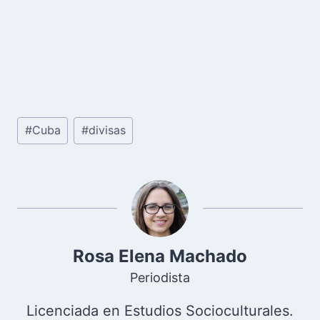
Etiquetas
#
Cuba
#
divisas
de
la
entrada:
Rosa Elena Machado
Periodista
Licenciada en Estudios Socioculturales.