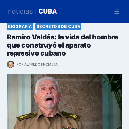
Saltar
al
contenido
BIOGRAFÍA
SECRETOS DE CUBA
Ramiro Valdés: la vida del hombre
que construyó el aparato
represivo cubano
POR
ALFREDO FRÓMETA