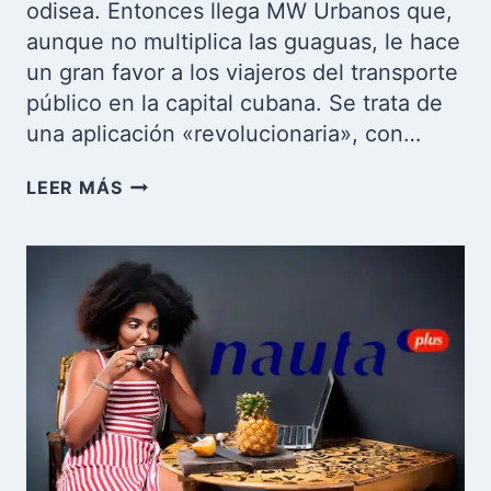
odisea. Entonces llega MW Urbanos que,
aunque no multiplica las guaguas, le hace
un gran favor a los viajeros del transporte
público en la capital cubana. Se trata de
una aplicación «revolucionaria», con…
MW
LEER MÁS
URBANOS:
APLICACIÓN
PARA
EL
SEGUIMIENTO
EN
TIEMPO
REAL
DE
LAS
GUAGUAS
EN