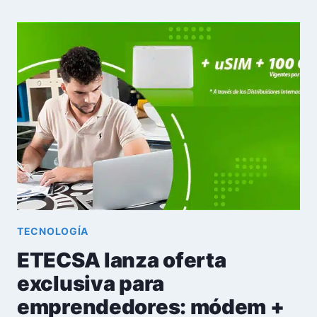
NÚMEROS
ROJOS
PESE
A
GANANCIAS
POR
RECARGAS
DESDE
EL
EXTERIOR
TECNOLOGÍA
ETECSA lanza oferta
exclusiva para
emprendedores: módem +