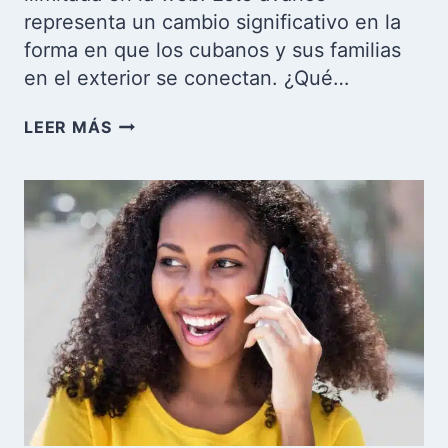
representa un cambio significativo en la
forma en que los cubanos y sus familias
en el exterior se conectan. ¿Qué…
NAUTA
LEER MÁS
PLUS
EN
CUBA:
CONEXIÓN
ILIMITADA
A
INTERNET
PAGANDO
EN
DÓLARES