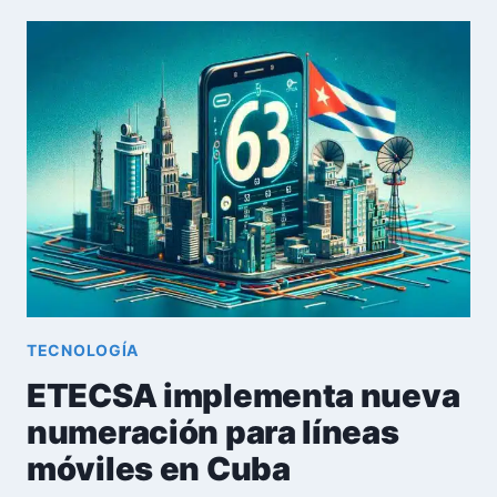
OFERTA
EXCLUSIVA
PARA
EMPRENDEDORES:
MÓDEM
+
USIM
DE
DATOS
CON
100GB
DE
REGALO
TECNOLOGÍA
ETECSA implementa nueva
numeración para líneas
móviles en Cuba