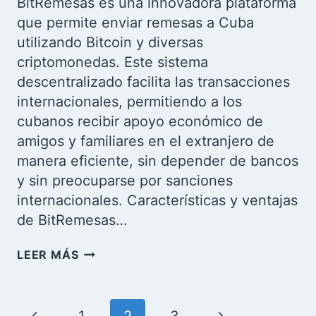
BitRemesas es una innovadora plataforma
que permite enviar remesas a Cuba
utilizando Bitcoin y diversas
criptomonedas. Este sistema
descentralizado facilita las transacciones
internacionales, permitiendo a los
cubanos recibir apoyo económico de
amigos y familiares en el extranjero de
manera eficiente, sin depender de bancos
y sin preocuparse por sanciones
internacionales. Características y ventajas
de BitRemesas…
BITREMESAS:
LEER MÁS
REMESAS
A
CUBA
Navegación
Página
Siguiente