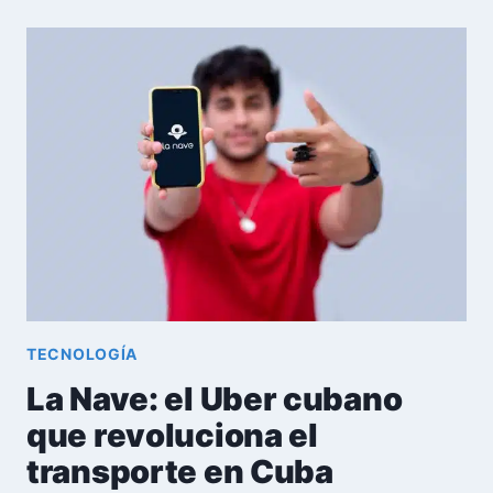
APLICACIÓN
CUBANA
PARA
GESTIONAR
RESERVAS
Y
COLAS
POR
INTERNET
TECNOLOGÍA
La Nave: el Uber cubano
que revoluciona el
transporte en Cuba