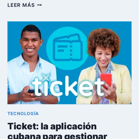
LOS
LEER MÁS
13
MEJORES
SITIOS
PARA
REALIZAR
RECARGAS
A
CUBA
TECNOLOGÍA
Ticket: la aplicación
cubana para gestionar