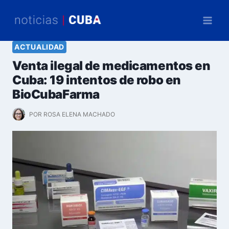
Saltar
al
contenido
ACTUALIDAD
Venta ilegal de medicamentos en
Cuba: 19 intentos de robo en
BioCubaFarma
POR
ROSA ELENA MACHADO