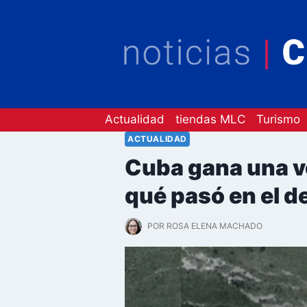
Saltar
al
contenido
Actualidad
tiendas MLC
Turismo
ACTUALIDAD
Cuba gana una vo
qué pasó en el de
POR
ROSA ELENA MACHADO