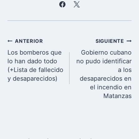
Navegación
ANTERIOR
SIGUIENTE
de
Los bomberos que
Gobierno cubano
entradas
lo han dado todo
no pudo identificar
(+Lista de fallecido
a los
y desaparecidos)
desaparecidos en
el incendio en
Matanzas