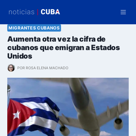
Saltar
al
contenido
MIGRANTES CUBANOS
Aumenta otra vez la cifra de
cubanos que emigran a Estados
Unidos
POR
ROSA ELENA MACHADO