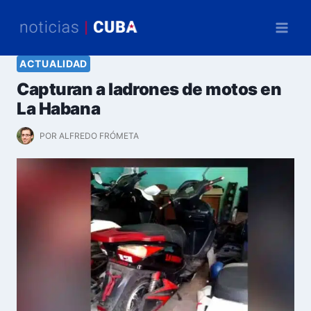
Saltar
al
contenido
ACTUALIDAD
Capturan a ladrones de motos en
La Habana
POR
ALFREDO FRÓMETA