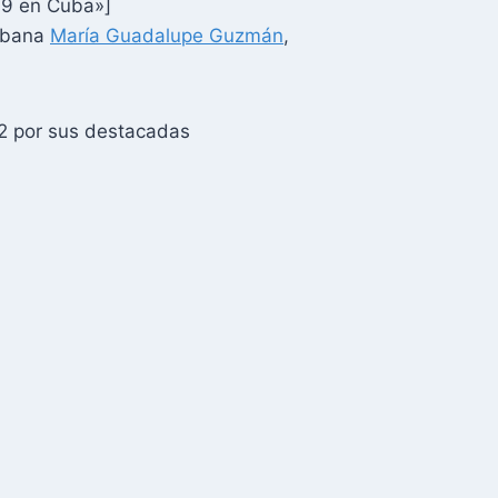
19 en Cuba»]
cubana
María Guadalupe Guzmán
,
22 por sus destacadas