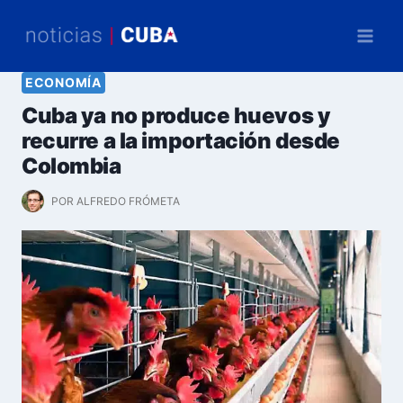
Saltar
al
contenido
ECONOMÍA
Cuba ya no produce huevos y
recurre a la importación desde
Colombia
POR
ALFREDO FRÓMETA