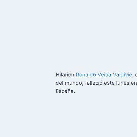
Hilarión
Ronaldo Veitía Valdivié
,
del mundo, falleció este lunes e
España.