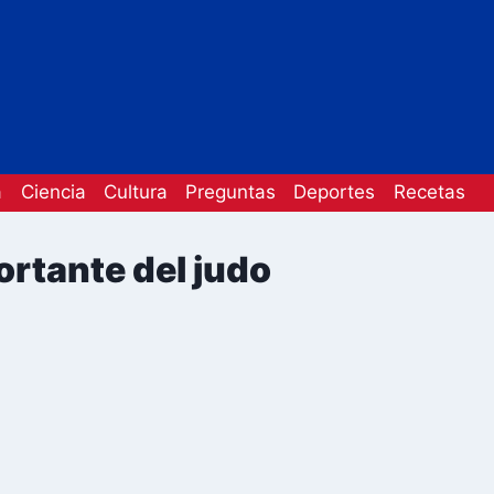
a
Ciencia
Cultura
Preguntas
Deportes
Recetas
ortante del judo