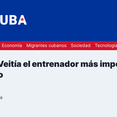
Economía
Migrantes cubanos
Sociedad
Tecnologí
Veitía el entrenador más imp
o