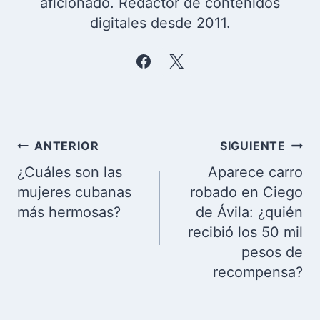
aficionado. Redactor de contenidos
digitales desde 2011.
Navegación
ANTERIOR
SIGUIENTE
de
¿Cuáles son las
Aparece carro
entradas
mujeres cubanas
robado en Ciego
más hermosas?
de Ávila: ¿quién
recibió los 50 mil
pesos de
recompensa?