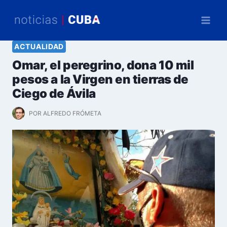
Saltar
al
contenido
ACTUALIDAD
Omar, el peregrino, dona 10 mil
pesos a la Virgen en tierras de
Ciego de Ávila
POR
ALFREDO FRÓMETA