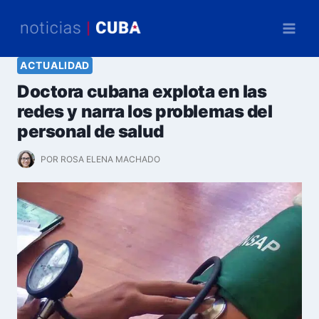
Saltar
al
contenido
ACTUALIDAD
Doctora cubana explota en las
redes y narra los problemas del
personal de salud
POR
ROSA ELENA MACHADO