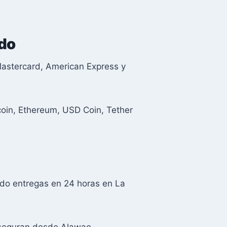
ndo
 Mastercard, American Express y
oin, Ethereum, USD Coin, Tether
ndo entregas en 24 horas en La
 aseguran desde Alawao.