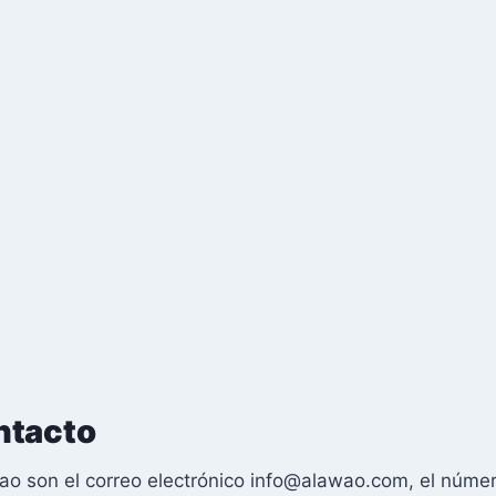
ntacto
o son el correo electrónico
info@alawao.com
, el núme