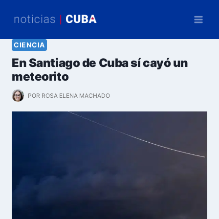
Saltar
al
contenido
CIENCIA
En Santiago de Cuba sí cayó un
meteorito
POR
ROSA ELENA MACHADO