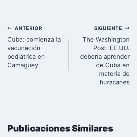
Navegación
ANTERIOR
SIGUIENTE
de
Cuba: comienza la
The Washington
entradas
vacunación
Post: EE.UU.
pediátrica en
debería aprender
Camagüey
de Cuba en
materia de
huracanes
Publicaciones Similares