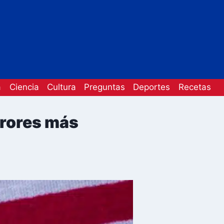
a
Ciencia
Cultura
Preguntas
Deportes
Recetas
rrores más