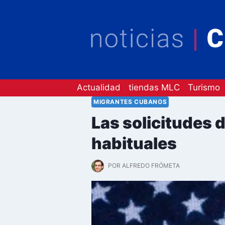
Saltar
al
contenido
Actualidad
tiendas MLC
Turismo
MIGRANTES CUBANOS
Las solicitudes 
habituales
POR
ALFREDO FRÓMETA