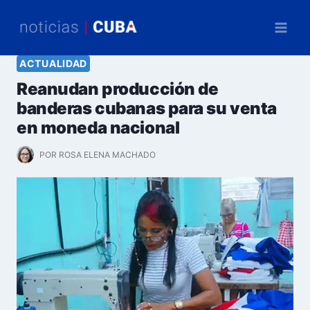
Saltar
al
contenido
ACTUALIDAD
Reanudan producción de
banderas cubanas para su venta
en moneda nacional
POR
ROSA ELENA MACHADO